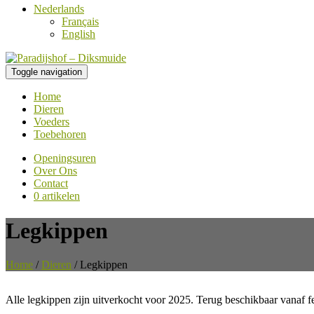
Nederlands
Français
English
Toggle navigation
Home
Dieren
Voeders
Toebehoren
Openingsuren
Over Ons
Contact
0 artikelen
Legkippen
Home
/
Dieren
/
Legkippen
Alle legkippen zijn uitverkocht voor 2025. Terug beschikbaar vanaf f