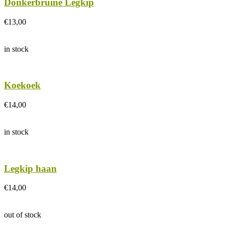
Donkerbruine Legkip
€
13,00
in stock
Koekoek
€
14,00
in stock
Legkip haan
€
14,00
out of stock