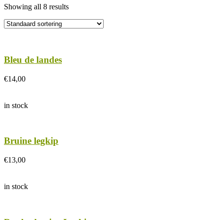
Showing all
8
results
Bleu de landes
€
14,00
in stock
Bruine legkip
€
13,00
in stock