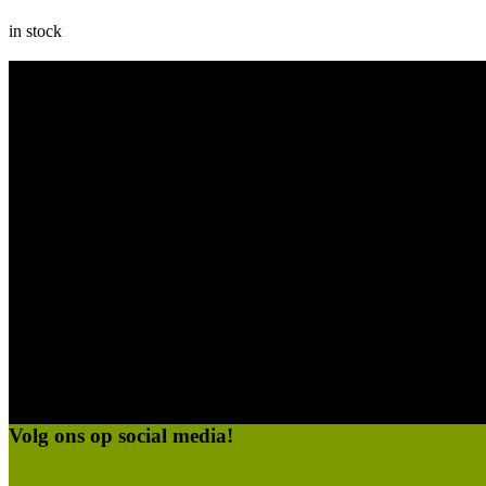
in stock
Contactgegevens
Pervijzestraat 65
8600 Diksmuide
Tel. +32 (0)494 84 34 82
Email. paradijshof@live.be
Openingsuren
Maandag: gesloten
Dinsdag: gesloten
Woensdag: 9.00 - 18.30
Donderdag: 9.00 - 18.30
Vrijdag: 9.00 - 18.30
Zaterdag: 9.00 - 18.30
Zondag: 9.00 - 12.00
Volg ons op social media!